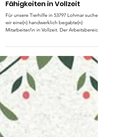
Wir suchen Dich!!! Stallhilfe
mit handwerklichen
Fähigkeiten in Vollzeit
Für unsere Tierhilfe in 53797 Lohmar suchen
wir eine(n) handwerklich begabte(n)
Mitarbeiter/in in Vollzeit. Der Arbeitsbereich
umfasst: Pflege der weitläufigen Anlage
(Paddocks, Wiesen, Wege) Versorgung der
Ställe mit Heu/Stroh/Futtermittel
Mistentsorgung mittels Container mit
Radlader Reparaturen/Instandhaltung
Sauberhaltung der Ställe Misten, Einstreuen,
Weideverbringung Liebevoller und
respektvoller Umgang mit Menschen und
Tieren ist Voraussetzung, ebenfalls ein Pkw-F