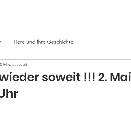
s
Unsere Tiere
Paten gesucht
Angebote
Mithelfe
n
Tiere und ihre Geschichte
0 Min. Lesezeit
t wieder soweit !!! 2. Ma
 Uhr