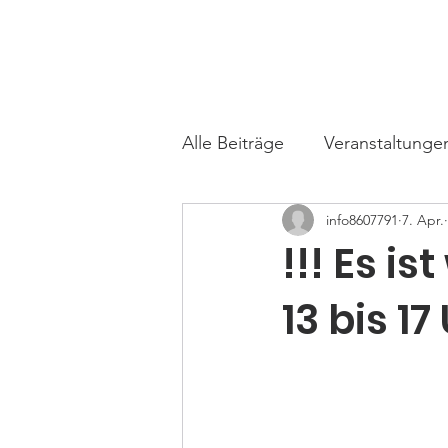
TARA
Tierhilfe e.V.
Start
Über un
Alle Beiträge
Veranstaltunge
info8607791
7. Apr.
!!! Es is
13 bis 17