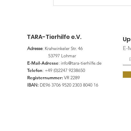
Arbeitsbereich umfasst: Pflege
der weitläufigen Anlage
(Paddocks, Wiesen, Wege) Verso
TARA-Tierhilfe e.V.
Up
E-M
Adresse
: Krahwinkeler Str. 46
53797 Lohmar
E-Mail-Adresse
:
info@tara-tierhilfe.de
Telefon
: +49 (0)2247 9238650
Registernummer:
VR 2289
IBAN:
DE96 3706 9520 2303 8040 16