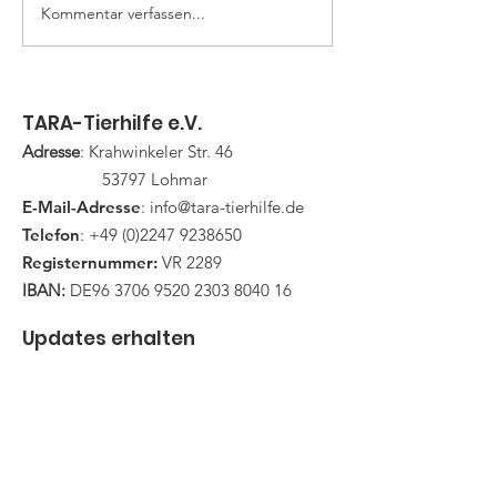
!! Nicht verges
Mitarbeiter/in in Vollzeit. Der
Kommentar verfassen...
Arbeitsbereich umfasst:
Pflege der weitläufigen
Anlage (Paddocks, Wiesen,
Wege) Verso
TARA-Tierhilfe e.V.
Adresse
: Krahwinkeler Str. 46
53797 Lohmar
E-Mail-Adresse
:
info@tara-tierhilfe.de
Telefon
:
+49 (0)2247 9238650
Registernummer:
VR 2289
IBAN:
DE96
3706 9520 2303 8040
16
Updates erhalten
E-Mail-Adresse hier eingeben
Abonnieren