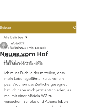
TARA
Tierhilfe e.V.
Beitrag
Alle Beiträge
info8607791
Alle Beiträge
13. Juli 2025
1 Min. Lesezeit
Neues vom Hof
Veranstaltungen
Hallöchen zusammen,
Tiere und ihre Geschichte
ich muss Euch leider mitteilen, dass 
mein Lebensgefährte Ikarus vor ein 
paar Wochen das Zeitliche gesegnet 
hat. Ich habe mich jetzt entschieden, es 
mal mit einer Mädels-WG zu 
versuchen. Schoko und Athena leben 