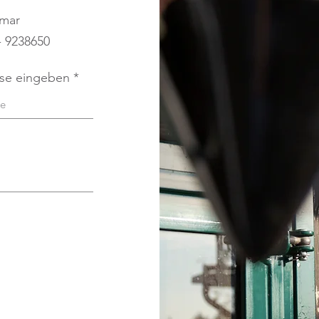
hmar
- 9238650
sse eingeben