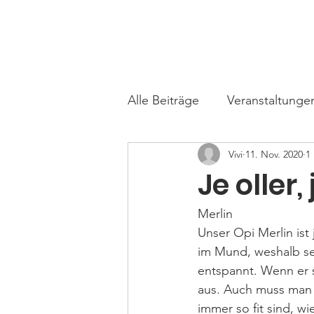
TARA
Tierhilfe e.V.
Start
Über un
Alle Beiträge
Veranstaltunge
Vivi
11. Nov. 2020
1
Je oller, 
Merlin 
Unser Opi Merlin ist 
im Mund, weshalb se
entspannt. Wenn er s
aus. Auch muss man 
immer so fit sind, wie