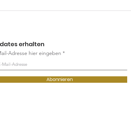
Mitarbeiter/in in Vollzeit. Der
Hof
Arbeitsbereich umfasst: Pflege
202
der weitläufigen Anlage
(Paddocks, Wiesen, Wege) Verso
dates erhalten
ail-Adresse hier eingeben
Abonnieren