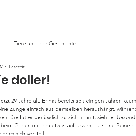
s
Unsere Tiere
Paten gesucht
Angebote
Mithelfe
n
Tiere und ihre Geschichte
 Min. Lesezeit
je doller!
jetzt 29 Jahre alt. Er hat bereits seit einigen Jahren ka
ine Zunge einfach aus demselben heraushängt, während 
ein Breifutter genüsslich zu sich nimmt, sieht er besond
beim Gehen mit ihm etwas aufpassen, da seine Beine ni
 er es sich vorstellt.