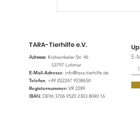
!!! Es ist wieder soweit !!!
2. Mai 2026, 13 bis 17 Uhr
TARA-Tierhilfe e.V.
Up
E-M
Adresse
: Krahwinkeler Str. 46
53797 Lohmar
E-Mail-Adresse
:
info@tara-tierhilfe.de
Telefon
: +49 (0)2247 9238650
Registernummer:
VR 2289
IBAN:
DE96 3706 9520 2303 8040 16