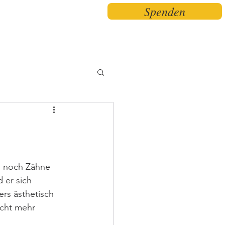
Spenden
n
News
Kontakt
Mehr...
um noch Zähne 
er sich 
ers ästhetisch 
cht mehr 