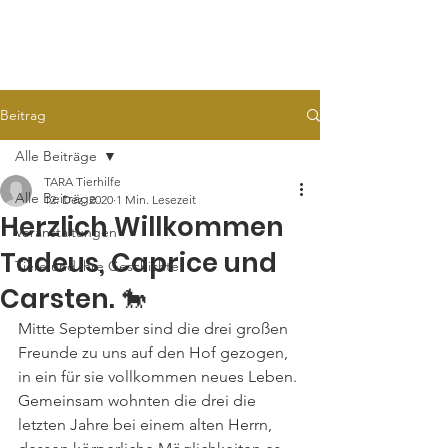
TARA
Tierhilfe e.V.
Beitrag
Alle Beiträge
TARA Tierhilfe
Alle Beiträge
12. Dez. 2020
1 Min. Lesezeit
Herzlich Willkommen
Veranstaltungen
Tadeus, Caprice und
Tiere und ihre Geschichte
Carsten. 🐎
Mitte September sind die drei großen 
Freunde zu uns auf den Hof gezogen, 
in ein für sie vollkommen neues Leben. 
Gemeinsam wohnten die drei die 
letzten Jahre bei einem alten Herrn, 