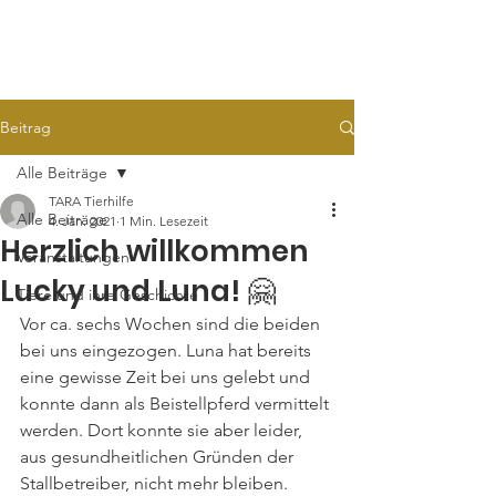
TARA
Tierhilfe e.V.
Beitrag
Alle Beiträge
TARA Tierhilfe
Alle Beiträge
4. Jan. 2021
1 Min. Lesezeit
Herzlich willkommen
Veranstaltungen
Lucky und Luna! 🤗
Tiere und ihre Geschichte
Vor ca. sechs Wochen sind die beiden 
bei uns eingezogen. Luna hat bereits 
eine gewisse Zeit bei uns gelebt und 
konnte dann als Beistellpferd vermittelt 
werden. Dort konnte sie aber leider, 
aus gesundheitlichen Gründen der 
Stallbetreiber, nicht mehr bleiben.