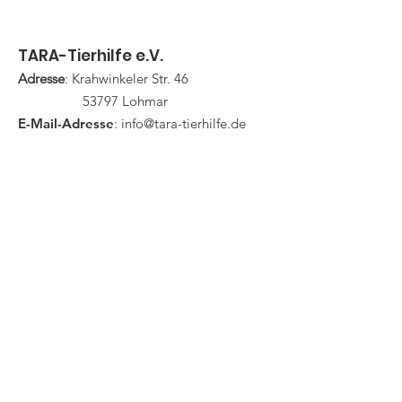
Pflege der weitläufigen
2025
Anlage (Paddocks, Wiesen,
Wege) Verso
TARA-Tierhilfe e.V.
Adresse
: Krahwinkeler Str. 46
53797 Lohmar
E-Mail-Adresse
:
info@tara-tierhilfe.de
Telefon
:
+49 (0)2247 9238650
Registernummer:
VR 2289
IBAN:
DE96
3706 9520 2303 8040
16
Updates erhalten
E-Mail-Adresse hier eingeben
Abonnieren