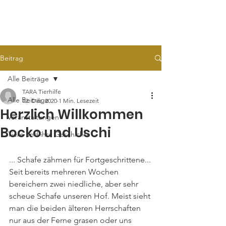
TARA
Tierhilfe e.V.
Beitrag
Alle Beiträge
TARA Tierhilfe
Alle Beiträge
12. Dez. 2020
1 Min. Lesezeit
Herzlich Willkommen
Veranstaltungen
Bocko und Uschi
Tiere und ihre Geschichte
... Schafe zähmen für Fortgeschrittene...
Seit bereits mehreren Wochen 
bereichern zwei niedliche, aber sehr 
scheue Schafe unseren Hof. Meist sieht 
man die beiden älteren Herrschaften 
nur aus der Ferne grasen oder uns 