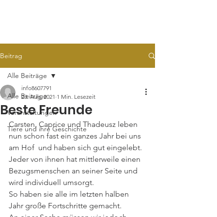
TARA
Tierhilfe e.V.
Beitrag
Alle Beiträge
info8607791
Alle Beiträge
23. Aug. 2021
1 Min. Lesezeit
Beste Freunde
Veranstaltungen
Carsten, Caprice und Thadeusz leben 
Tiere und ihre Geschichte
nun schon fast ein ganzes Jahr bei uns 
am Hof  und haben sich gut eingelebt. 
Jeder von ihnen hat mittlerweile einen 
Bezugsmenschen an seiner Seite und 
wird individuell umsorgt. 
So haben sie alle im letzten halben 
Jahr große Fortschritte gemacht. 