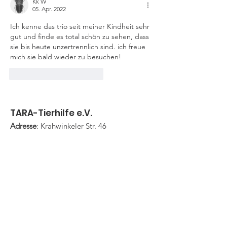
Kk W
05. Apr. 2022
Ich kenne das trio seit meiner Kindheit sehr 
gut und finde es total schön zu sehen, dass 
sie bis heute unzertrennlich sind. ich freue 
mich sie bald wieder zu besuchen! 
Gefällt mir
Antworten
TARA-Tierhilfe e.V.
Adresse
: Krahwinkeler Str. 46
53797 Lohmar
E-Mail-Adresse
:
info@tara-tierhilfe.de
Telefon
:
+49 (0)2247 9238650
Registernummer:
VR 2289
IBAN:
DE96
3706 9520 2303 8040
16
Updates erhalten