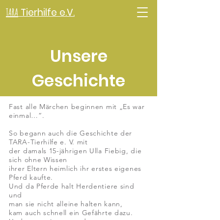
TARA
Tierhilfe e.V.
Unsere
Geschichte
Fast alle Märchen beginnen mit „Es war
einmal…“.
So begann auch die Geschichte der
TARA-Tierhilfe e. V. mit
der damals 15-jährigen Ulla Fiebig, die
sich ohne Wissen
ihrer Eltern heimlich ihr erstes eigenes
Pferd kaufte.
Und da Pferde halt Herdentiere sind
und
man sie nicht alleine halten kann,
kam auch schnell ein Gefährte dazu.