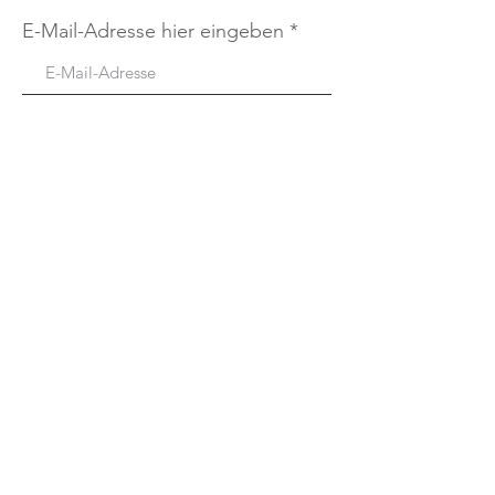
E-Mail-Adresse hier eingeben
Abonnieren
Links
Start
Mithelfen
Unsere Tiere
Angebote
Paten gesucht
News