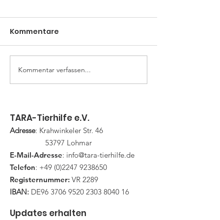
Wir suchen Dich!!!
Stallhilfe mit
handwerklichen
Kommentare
Für unsere Tierhilfe in 53797
Fähigkeiten in Vollzeit
Lohmar suchen wir eine(n)
handwerklich begabte(n)
Mitarbeiter/in in Vollzeit. Der
Kommentar verfassen...
Hof-
Arbeitsbereich umfasst:
Weihnachtsm
Pflege der weitläufigen
2025
Anlage (Paddocks, Wiesen,
Wege) Verso
TARA-Tierhilfe e.V.
Adresse
: Krahwinkeler Str. 46
53797 Lohmar
E-Mail-Adresse
:
info@tara-tierhilfe.de
Telefon
:
+49 (0)2247 9238650
Registernummer:
VR 2289
IBAN:
DE96
3706 9520 2303 8040
16
Updates erhalten